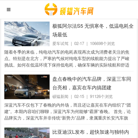
极狐阿尔法S5 无惧寒冬，低温电耗全
场最低
爱车试驾
| 02-17 | 106698个浏览
随着冬季的来临，纯电动汽车的电耗表现再次成为消费者关注的焦
点。特别是在北方，严寒的气候对纯电车型的续航能力提出了严峻
挑战。如何在低温环境下保持低电耗，确保车辆的实际续航和舒适
性体验，成为众多车主选购纯电车型时的重要考量。...
盘点春晚中的汽车品牌，深蓝三车同
台亮相，嘉宾在车内搞团建
硕韫新闻
| 02-15 | 91126个浏览
深蓝汽车不仅包下了春晚的内外场，而且还让嘉宾在车内组织了“团
建”。本期内容咱们聊聊，深蓝汽车为何能够“霸屏”春晚。 首先，论
品牌实力，深蓝汽车并非传统“新势力”品牌，隶属重庆长安汽车旗
下，央企背书，而且也是国内央国...
比亚迪汉L发布，超快加速与独特内